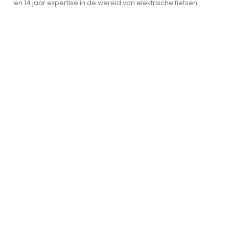
en 14 jaar expertise in de wereld van elektrische fietsen.
Garantie en
Klantenservice
Veiligheid en vertrouwen staan voorop
– met garantie en betrouwbare
service.