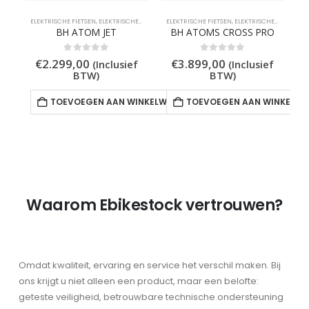
ELEKTRISCHE FIETSEN
,
ELEKTRISCHE MIDDENMOTORS
ELEKTRISCHE FIETSEN
,
ELEKTRISCHE STADSFIETSEN
,
ELEKTRISCHE TREKKING FIETSEN
,
ELEKTRI
E
BH ATOM JET
BH ATOMS CROSS PRO
0
out of 5
0
out of 5
€
2.299,00
€
3.899,00
(Inclusief
(Inclusief
BTW)
BTW)
TOEVOEGEN AAN WINKELWAGEN
TOEVOEGEN AAN WINKELW
Waarom Ebikestock vertrouwen?
Omdat kwaliteit, ervaring en service het verschil maken. Bij
ons krijgt u niet alleen een product, maar een belofte:
geteste veiligheid, betrouwbare technische ondersteuning