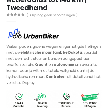
Tweedhand
( Er zijn nog geen beoordelingen. )
0
out of 5
Verken paden, groene wegen en gematigde hellingen
met de
elektrische mountainbike Dakota
: sportief
met een recht stuur en banden aangepast aan
oneffen terrein.
Kracht
en
autonomie
om overal te
komen waar je wilt met totale veiligheid dankzij de
hydraulische remmen.
Controleer
elk detail vanaf het
verlichte Display.