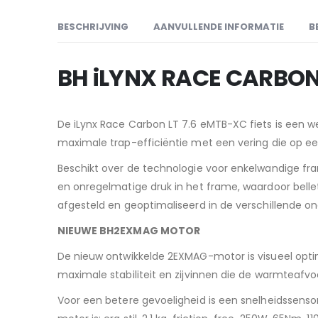
BESCHRIJVING
AANVULLENDE INFORMATIE
B
BH iLYNX RACE CARBON 
De iLynx Race Carbon LT 7.6 eMTB-XC fiets is een w
maximale trap-efficiëntie met een vering die op ee
Beschikt over de technologie voor enkelwandige fr
en onregelmatige druk in het frame, waardoor bel
afgesteld en geoptimaliseerd in de verschillende o
NIEUWE BH2EXMAG MOTOR
De nieuw ontwikkelde 2EXMAG-motor is visueel opti
maximale stabiliteit en zijvinnen die de warmteafvoe
Voor een betere gevoeligheid is een snelheidssenso