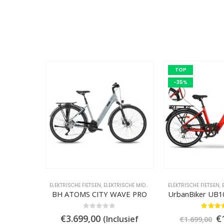
TOP
-35%
ELEKTRISCHE FIETSEN
,
ELEKTRISCHE MIDDENMOTORS
ELEKTRISCHE FIETSEN
,
ELEKTRISCHE STA
,
E
BH ATOMS CITY WAVE PRO
0
out of 5
5.00
out
O
€
3.699,00
€
(Inclusief
€
1.699,00