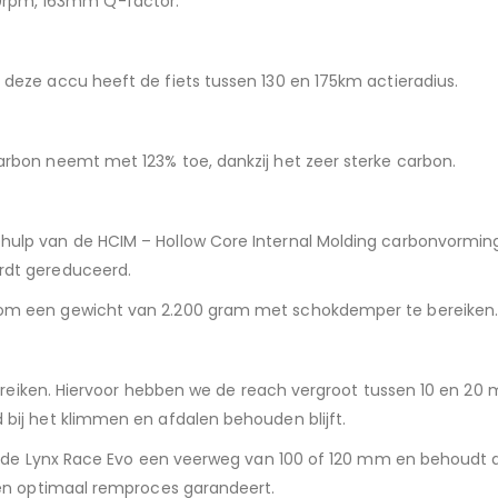
 110rpm, 163mm Q-factor.
deze accu heeft de fiets tussen 130 en 175km actieradius.
rbon neemt met 123% toe, dankzij het zeer sterke carbon.
ulp van de HCIM – Hollow Core Internal Molding carbonvorming
rdt gereduceerd.
 om een gewicht van 2.200 gram met schokdemper te bereiken
 bereiken. Hiervoor hebben we de reach vergroot tussen 10 en 2
bij het klimmen en afdalen behouden blijft.
dt de Lynx Race Evo een veerweg van 100 of 120 mm en behoudt d
een optimaal remproces garandeert.