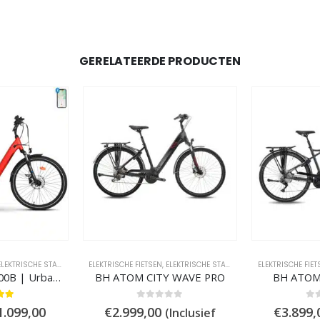
GERELATEERDE PRODUCTEN
DSFIETSEN
LEKTRISCHE STADSFIETSEN
ELEKTRISCHE FIETSEN
,
ELEKTRISCHE TREKKING FIETSEN
,
ELEKTRISCHE STADSFIETSEN
ELEKTRISCHE FIET
UrbanBiker UB100B | Urban E-Bike | Actieradius tot 140 km
BH ATOM CITY WAVE PRO
BH ATOM
 of 5
0
out of 5
0
ou
orspronkelijke
Huidige
1.099,00
€
2.999,00
€
3.899,
(Inclusief