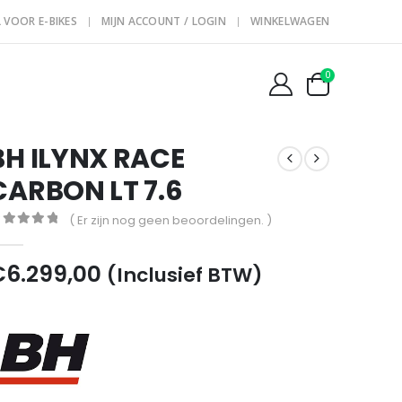
 VOOR E-BIKES
MIJN ACCOUNT / LOGIN
WINKELWAGEN
0
BH ILYNX RACE
CARBON LT 7.6
( Er zijn nog geen beoordelingen. )
out of 5
€
6.299,00
(Inclusief BTW)