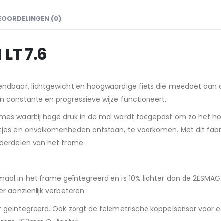
EOORDELINGEN (0)
LT 7.6
endbaar, lichtgewicht en hoogwaardige fiets die meedoet aan d
n constante en progressieve wijze functioneert.
ames waarbij hoge druk in de mal wordt toegepast om zo het h
letjes en onvolkomenheden ontstaan, te voorkomen. Met dit fa
nderdelen van het frame.
maal in het frame geïntegreerd en is 10% lichter dan de 2ESMA
r aanzienlijk verbeteren.
r geïntegreerd. Ook zorgt de telemetrische koppelsensor voor 