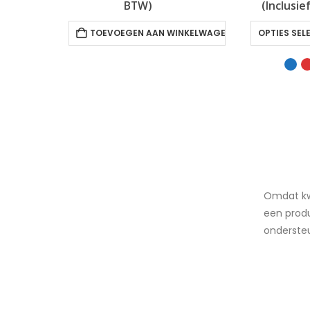
pr
BTW)
(Inclusie
w
€1
TOEVOEGEN AAN WINKELWAGEN
OPTIES SEL
Omdat kwa
een produ
ondersteu