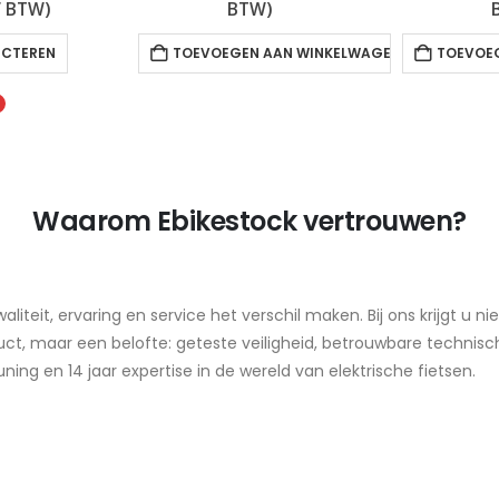
ijs
prijs
f BTW)
BTW)
as:
is:
Dit product heeft meerdere variaties. Deze optie kan gekozen worden op de productpagina
.699,00.
€1.099,00.
ECTEREN
TOEVOEGEN AAN WINKELWAGEN
TOEVOE
Waarom Ebikestock vertrouwen?
liteit, ervaring en service het verschil maken. Bij ons krijgt u nie
ct, maar een belofte: geteste veiligheid, betrouwbare technisc
ning en 14 jaar expertise in de wereld van elektrische fietsen.