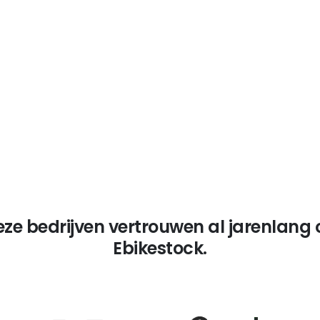
Certificeringen en
normen
Voldoet aan strenge voorschriften
(EN 15194, gecertificeerde accu’s
en motoren).
eze bedrijven vertrouwen al jarenlang 
Ebikestock.