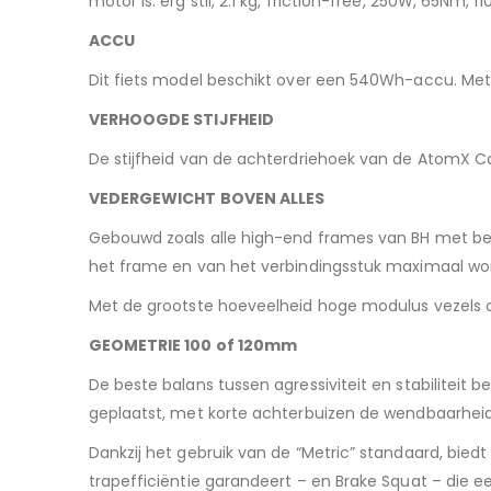
motor is: erg stil, 2.1 kg, friction-free, 250W, 65Nm,
ACCU
Dit fiets model beschikt over een 540Wh-accu. Met 
VERHOOGDE STIJFHEID
De stijfheid van de achterdriehoek van de AtomX Ca
VEDERGEWICHT BOVEN ALLES
Gebouwd zoals alle high-end frames van BH met beh
het frame en van het verbindingsstuk maximaal wo
Met de grootste hoeveelheid hoge modulus vezels
GEOMETRIE 100 of 120mm
De beste balans tussen agressiviteit en stabiliteit
geplaatst, met korte achterbuizen de wendbaarheid 
Dankzij het gebruik van de “Metric” standaard, bie
trapefficiëntie garandeert – en Brake Squat – die 