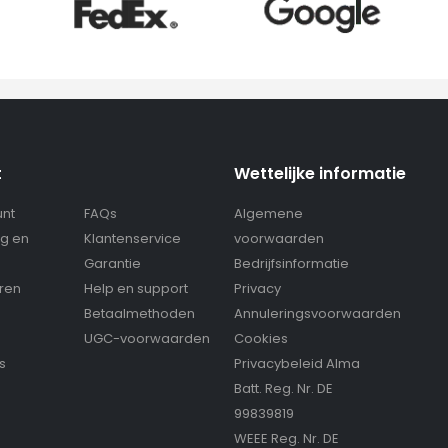
t
Wettelijke informatie
unt
FAQs
Algemene
g en
Klantenservice
voorwaarden
g
Garantie
Bedrijfsinformatie
eren
Help en support
Privacy
Betaalmethoden
Annuleringsvoorwaarden
UGC-voorwaarden
Cookies
s
Privacybeleid Alma
Batt. Reg. Nr. DE
99839819
WEEE Reg. Nr. DE