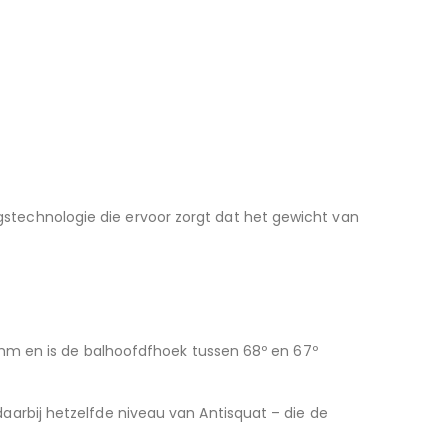
stechnologie die ervoor zorgt dat het gewicht van
.
0 mm en is de balhoofdfhoek tussen 68º en 67º
aarbij hetzelfde niveau van Antisquat – die de