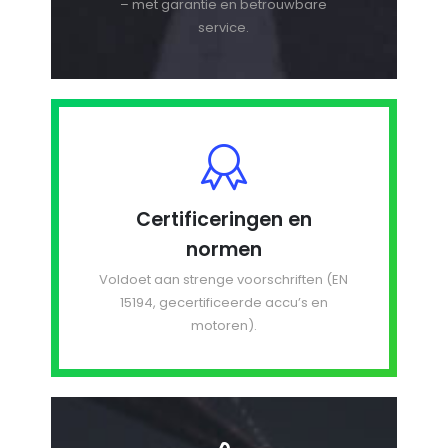
– met garantie en betrouwbare
service.
Certificeringen en
normen
Voldoet aan strenge voorschriften (EN
15194, gecertificeerde accu’s en
motoren).