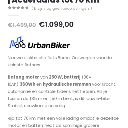
( Er zijn nog geen beoordelingen. )
0
out of 5
Oorspronkelijke
Huidige
€
1.099,00
€
1.499,00
prijs
prijs
was:
is:
€1.499,00.
€1.099,00.
Nieuwe elektrische fiets Berna. Ontworpen voor de
kleinste fietsers.
Bafang
motor
van
250 W, batterij
(36V
10Ah)
360Wh
en
hydraulische remmen
voor kracht,
autonomie en controle tijdens het fietsen. Als je
tussen de 1,35 m en 1,50 m bent, is dit jouw e-bike.
Stabiel, nauwkeurig en veilig.
Rijd tot 70 km met een volle lading omdat je dezelfde
motor en batterij hebt als sommige grotere