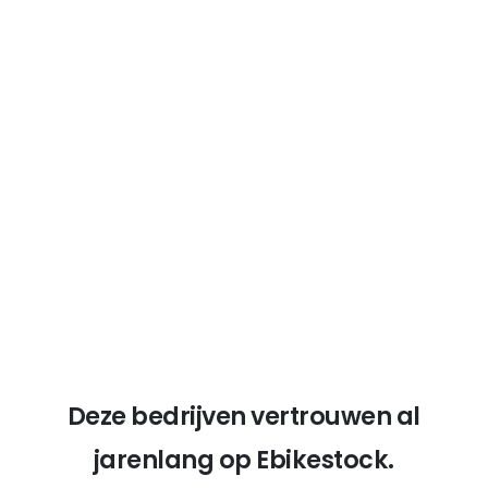
motoren).
14 Jahre Erfahrung
Onze diepgaande kennis van e-bikes
versterkt onze geloofwaardigheid.
Deze bedrijven vertrouwen al
jarenlang op Ebikestock.