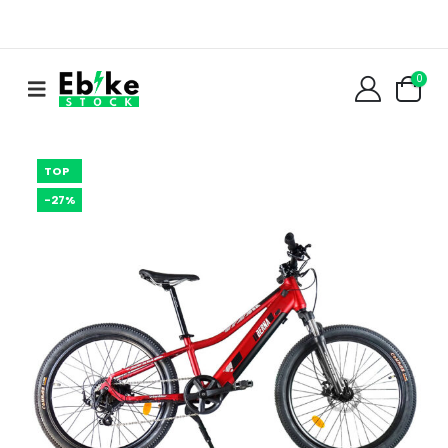
0
TOP
-27%