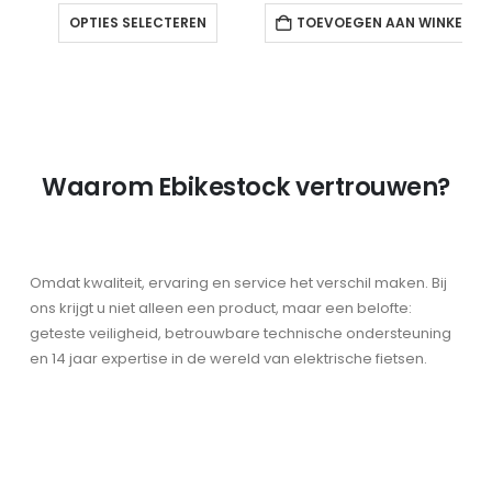
Dit product heeft meerdere variaties. Deze optie kan gekozen worden op de productpagina
€1.999,00.
€1.299,00.
OPTIES SELECTEREN
TOEVOEGEN AAN WINKELW
Waarom Ebikestock vertrouwen?
Omdat kwaliteit, ervaring en service het verschil maken. Bij
ons krijgt u niet alleen een product, maar een belofte:
geteste veiligheid, betrouwbare technische ondersteuning
en 14 jaar expertise in de wereld van elektrische fietsen.