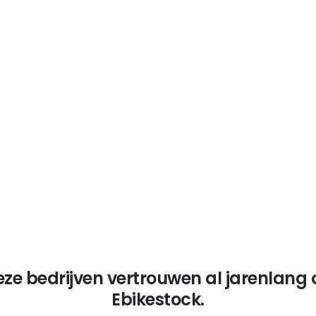
Certificeringen en
normen
Voldoet aan strenge voorschriften
(EN 15194, gecertificeerde accu’s
en motoren).
eze bedrijven vertrouwen al jarenlang 
Ebikestock.