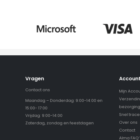
Vragen
Accoun
Contact ons
Mijn Acco
Verzendin
Maandag – Donderdag: 9:00-14:00 en
bezorgin
15:00- 17:00
Snel trac
Vrijdag: 9:00-14:00
Over ons
Zaterdag, zondag en feestdagen
Contact
Alma FAQ’