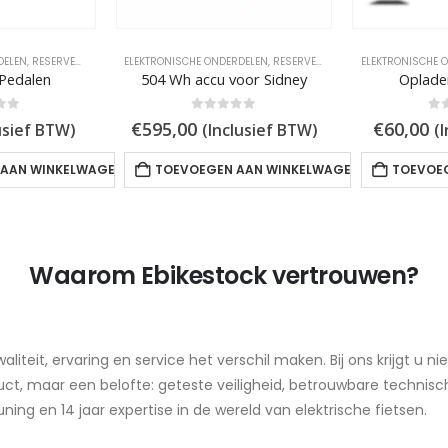
DELEN
,
RESERVEONDERDELEN
ELEKTRONISCHE ONDERDELEN
,
RESERVEONDERDELEN
ELEKTRONISCHE 
 Pedalen
504 Wh accu voor Sidney
Oplader
 5
0
out of 5
0
ou
€
595,00
€
60,00
usief BTW)
(Inclusief BTW)
(
 AAN WINKELWAGEN
TOEVOEGEN AAN WINKELWAGEN
TOEVOE
Waarom Ebikestock vertrouwen?
liteit, ervaring en service het verschil maken. Bij ons krijgt u nie
ct, maar een belofte: geteste veiligheid, betrouwbare technisc
ning en 14 jaar expertise in de wereld van elektrische fietsen.