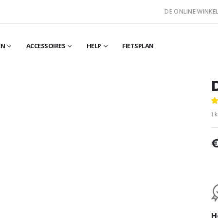
DE ONLINE WINKEL
EN
ACCESSOIRES
HELP
FIETSPLAN
5
1
k
H