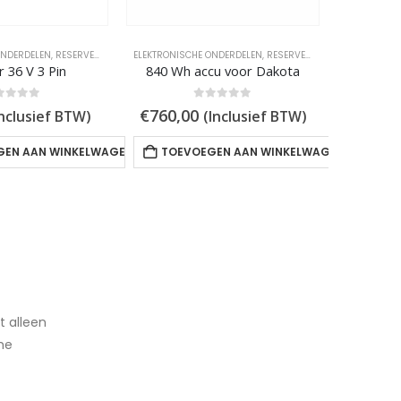
ONDERDELEN
,
RESERVEONDERDELEN
ELEKTRONISCHE ONDERDELEN
,
RESERVEONDERDELEN
ELEKTRONIS
 36 V 3 Pin
840 Wh accu voor Dakota
t of 5
0
out of 5
€
760,00
€
60,0
Inclusief BTW)
(Inclusief BTW)
GEN AAN WINKELWAGEN
TOEVOEGEN AAN WINKELWAGEN
TOE
t alleen
he