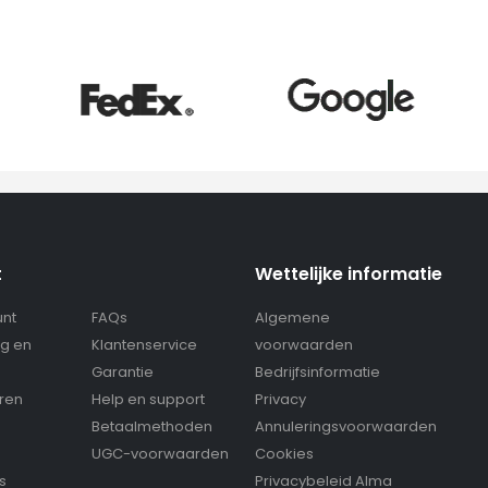
t
Wettelijke informatie
unt
FAQs
Algemene
g en
Klantenservice
voorwaarden
g
Garantie
Bedrijfsinformatie
eren
Help en support
Privacy
Betaalmethoden
Annuleringsvoorwaarden
UGC-voorwaarden
Cookies
s
Privacybeleid Alma