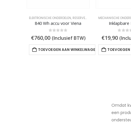
ELEKTRONISCHE ONDERDELEN
,
RESERVEONDERDELEN
MECHANISCHE ONDER
840 Wh accu voor Viena
Inklapbare
0
out of 5
0
out of
€
760,00
€
19,90
(Inclusief BTW)
(Incl
TOEVOEGEN AAN WINKELWAGEN
TOEVOEGEN
Omdat kwa
een produ
ondersteu