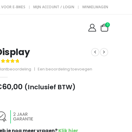
 VOOR E-BIKES
MIJN ACCOUNT / LOGIN
WINKELWAGEN
0
Display
.00
out of 5
lantbeoordeling
|
Een beoordeling toevoegen
€
60,00
(Inclusief BTW)
eb je nog meer vragen
?
Klik hier