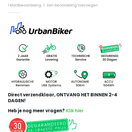
5.00
out of 5
1
klantbeoordeling
|
Een beoordeling toevoegen
Direct verzendklaar, ONTVANG HET BINNEN 2-4
DAGEN!
Heb je nog meer vragen?
Klik hier