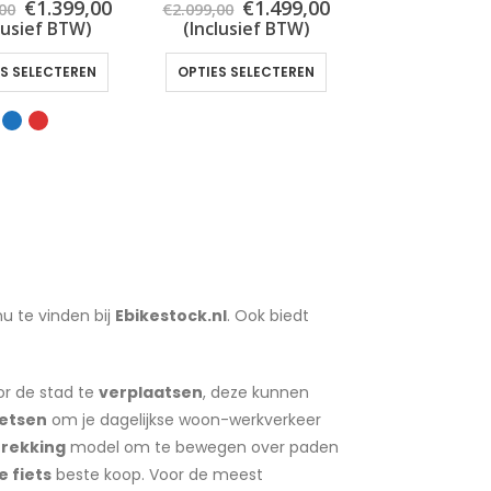
Oorspronkelijke
Huidige
Oorspronkelijke
Huidige
€
1.399,00
€
1.499,00
,00
€
2.099,00
prijs
prijs
prijs
prijs
lusief BTW)
(Inclusief BTW)
was:
is:
was:
is:
€1.899,00.
€1.399,00.
€2.099,00.
€1.499,00.
Dit
Dit
ES SELECTEREN
OPTIES SELECTEREN
product
product
heeft
heeft
meerdere
meerdere
variaties.
variaties.
Deze
Deze
optie
optie
kan
kan
gekozen
gekozen
worden
worden
nu te vinden bij
Ebikestock.nl
. Ook biedt
op
op
de
de
or de stad te
verplaatsen
, deze kunnen
a
productpagina
productpagina
ietsen
om je dagelijkse woon-werkverkeer
trekking
model om te bewegen over paden
e fiets
beste koop. Voor de meest