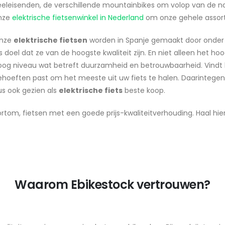
eeleisenden, de verschillende mountainbikes om volop van de na
nze
elektrische fietsenwinkel in Nederland
om onze gehele assort
nze
elektrische fietsen
worden in Spanje gemaakt door onde
s doel dat ze van de hoogste kwaliteit zijn. En niet alleen het h
oog niveau wat betreft duurzamheid en betrouwbaarheid. Vindt h
ehoeften past om het meeste uit uw fiets te halen. Daarintegen
us ook gezien als
elektrische fiets
beste koop.
rtom, fietsen met een goede prijs-kwaliteitverhouding. Haal hier 
Waarom Ebikestock vertrouwen?