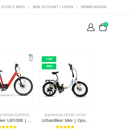
 VOOR E-BIKES
MIJN ACCOUNT / LOGIN
WINKELWAGEN
0
TOP
-38%
E FIETSEN
,
ELEKTRISCHE STADSFIETSEN
ELEKTRISCHE FIETSEN
,
ELEKTRISCHE TREKKING FIETSEN
,
OUTLET
UrbanBiker UB100B | Urban E-Bike | Actieradius tot 140 km
UrbanBiker Mini | Opvouwbare E-Bike | Actieradius tot 90 km | Outlet