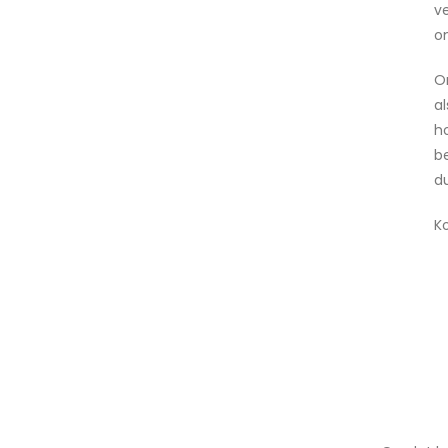
v
o
O
al
h
b
d
Ko