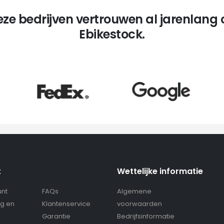
eze bedrijven vertrouwen al jarenlang 
Ebikestock.
t
Wettelijke informatie
unt
FAQs
Algemene
g en
Klantenservice
voorwaarden
g
Garantie
Bedrijfsinformatie