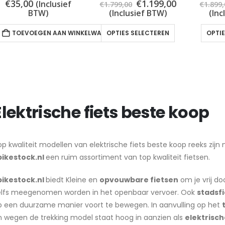
Oorspronkelijke
Huidige
€
35,00
€
1.199,00
(Inclusief
€
1.799,00
€
1.899
prijs
prijs
BTW)
(Inclusief BTW)
(Inc
was:
is:
€1.799,00.
€1.199,00.
Dit
TOEVOEGEN AAN WINKELWAGEN
OPTIES SELECTEREN
OPTI
product
heeft
meerdere
variaties.
Deze
optie
Elektrische fiets beste koop
kan
gekozen
worden
p kwaliteit modellen van elektrische fiets beste koop reeks zijn 
op
bikestock.nl
een ruim assortiment van top kwaliteit fietsen.
de
bikestock.nl
biedt Kleine en
opvouwbare fietsen
om je vrij do
productpagin
elfs meegenomen worden in het openbaar vervoer. Ook
stadsf
p een duurzame manier voort te bewegen. In aanvulling op het
n wegen de trekking model staat hoog in aanzien als
elektrisch