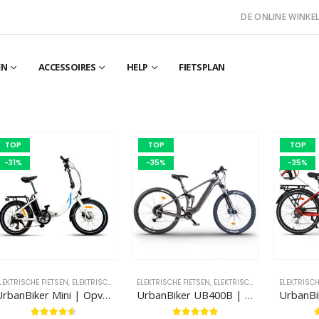
DE ONLINE WINKEL
EN
ACCESSOIRES
HELP
FIETSPLAN
TOP
TOP
TOP
-31%
-35%
-35%
LEKTRISCHE FIETSEN
,
ELEKTRISCHE STADSFIETSEN
ELEKTRISCHE FIETSEN
,
ELEKTRISCHE VOUWFIETSEN
,
ELEKTRISCHE MOUNTAINBIKE
ELEKTRISCH
UrbanBiker Mini | Opvouwbare E-Bike | Actieradius tot 100 km
UrbanBiker UB400B | Mountain E-Bike Volledige Suspension | Actieradius tot 140 km