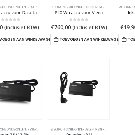
SCHE ONDERDELEN
,
RESERVEONDERDELEN
ELEKTRONISCHE ONDERDELEN
,
RESERVEONDERDELEN
MECHANIS
 accu voor Dakota
840 Wh accu voor Viena
Ink
0
out of 5
0
out of 5
0
€
760,00
€
19,9
(Inclusief BTW)
(Inclusief BTW)
VOEGEN AAN WINKELWAGEN
TOEVOEGEN AAN WINKELWAGEN
TO
SCHE ONDERDELEN
,
RESERVEONDERDELEN
ELEKTRONISCHE ONDERDELEN
,
RESERVEONDERDELEN
ader 36 V 3 Pin
Oplader 48 V