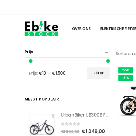
OVER ONS
ELEKTRISCHE FIETS
Prijs
Sorteren 
TOP
Prijs:
€10
—
€1.500
Filter
Min.
Max.
-31%
prijs
prijs
MEEST POPULAIR
UrbanBiker UB300B FE | Trekking E-Bike Volledig uitgerust | Actieradius tot 140 km
0
out of 5
Oorspronkelijke
Huidige
€
1.249,00
€
1.899,00