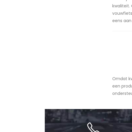
kwaliteit
vouwfiet
eens aan 
Omdat kwa
een produ
ondersteu