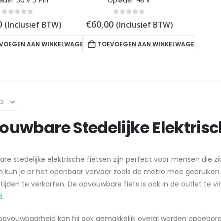
0
out of 5
0
out of 5
0
€
60,00
(Inclusief BTW)
(Inclusief BTW)
VOEGEN AAN WINKELWAGEN
TOEVOEGEN AAN WINKELWAGEN
uwbare Stedelijke Elektrisc
e stedelijke elektrische fietsen zijn perfect voor mensen die zi
 kun je er het openbaar vervoer zoals de metro mee gebruiken. He
stijden te verkorten. De opvouwbare fiets is ook in de outlet te 
d
.
 opvouwbaarheid kan hij ook gemakkelijk overal worden opgebor