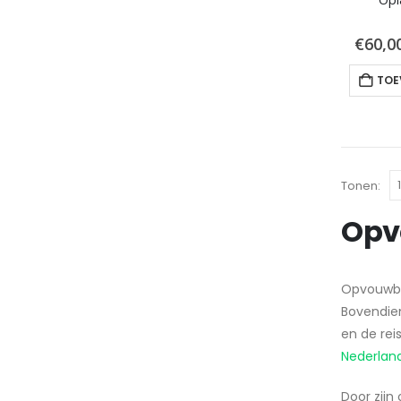
€
60,0
TOE
Tonen:
Opvo
Opvouwbar
Bovendien
en de rei
Nederlan
Door zijn