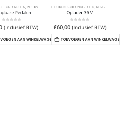
CHE ONDERDELEN
,
RESERVEONDERDELEN
ELEKTRONISCHE ONDERDELEN
,
RESERVEONDERDELEN
lapbare Pedalen
Oplader 36 V
0
out of 5
0
out of 5
0
€
60,00
(Inclusief BTW)
(Inclusief BTW)
EVOEGEN AAN WINKELWAGEN
TOEVOEGEN AAN WINKELWAGEN