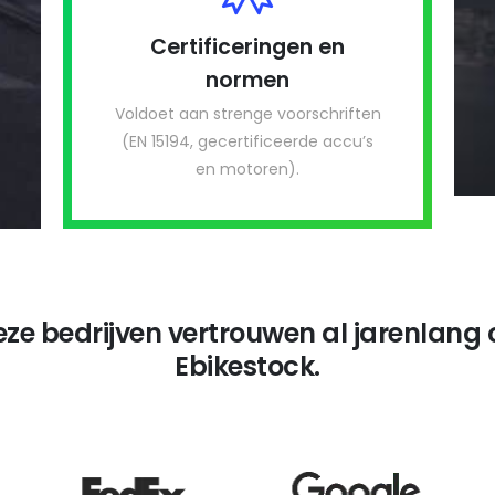
Certificeringen en
normen
Voldoet aan strenge voorschriften
(EN 15194, gecertificeerde accu’s
en motoren).
eze bedrijven vertrouwen al jarenlang 
Ebikestock.