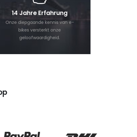
14 Jahre Erfahrung
Onze diepgaande kennis van e-
bikes versterkt onze
geloofwaardigheid.
op