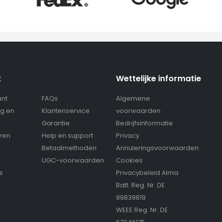
t
Wettelijke informatie
unt
FAQs
Algemene
g en
Klantenservice
voorwaarden
g
Garantie
Bedrijfsinformatie
eren
Help en support
Privacy
Betaalmethoden
Annuleringsvoorwaarden
UGC-voorwaarden
Cookies
s
Privacybeleid Alma
Batt. Reg. Nr. DE
99839819
WEEE Reg. Nr. DE