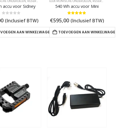
SCHE ONDERDELEN
KTRISCHE STADSFIETSEN
,
RESERVEONDERDELEN
,
ELEKTRISCHE VOUWFIETSEN
ELEKTRONISCHE ONDERDELEN
,
RESERVEONDERDELEN
 accu voor Sidney
540 Wh accu voor Mini
0
out of 5
5.00
out of 5
00
€
595,00
(Inclusief BTW)
(Inclusief BTW)
EVOEGEN AAN WINKELWAGEN
TOEVOEGEN AAN WINKELWAGEN