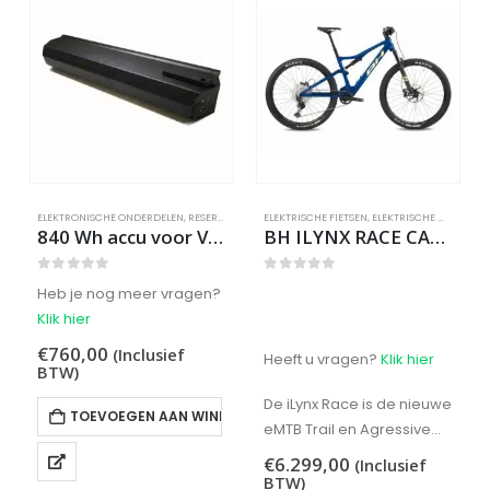
ELEKTRONISCHE ONDERDELEN
,
RESERVEONDERDELEN
ELEKTRISCHE FIETSEN
,
ELEKTRISCHE MIDDENMOTORS
840 Wh accu voor Viena
BH ILYNX RACE CARBON LT 7.6
0
out of 5
0
out of 5
Heb je nog meer vragen?
Klik hier
€
760,00
(Inclusief
Heeft u vragen?
Klik hier
BTW)
De iLynx Race is de nieuwe
TOEVOEGEN AAN WINKELWAGEN
eMTB Trail en Agressive
XC-fiets van BH. Met een
€
6.299,00
(Inclusief
100 mm – 120 mm vering…
BTW)