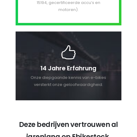
15194, gecertificeerde accu’s en
motoren).
14 Jahre Erfahrung
Onze diepgaande kennis van e-bikes
versterkt onze geloofwaardigheid.
Deze bedrijven vertrouwen al
jarenlang op Ebikestock.