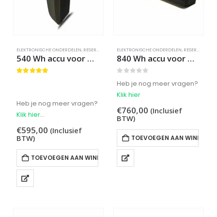
op
de
productpagina
ELEKTRONISCHE ONDERDELEN
,
RESERVEONDERDELEN
ELEKTRONISCHE ONDERDELEN
,
RESERVEONDERDELEN
540 Wh accu voor Mini
840 Wh accu voor Dakota
5.00
out of 5
0
out of 5
Heb je nog meer vragen?
Klik hier
Heb je nog meer vragen?
€
760,00
(Inclusief
Klik hier
BTW)
€
595,00
(Inclusief
BTW)
TOEVOEGEN AAN WINKELW
TOEVOEGEN AAN WINKELWAGEN