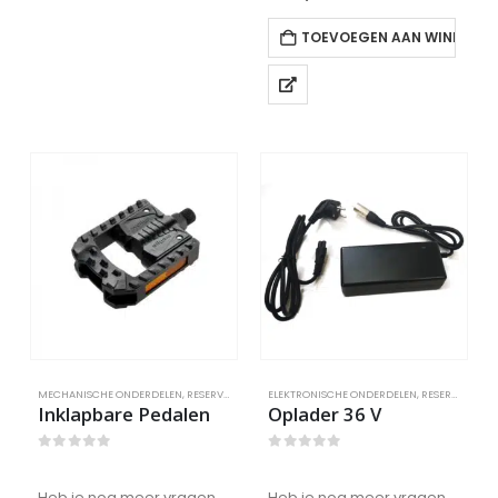
TOEVOEGEN AAN WINKELW
MECHANISCHE ONDERDELEN
,
RESERVEONDERDELEN
ELEKTRONISCHE ONDERDELEN
,
RESERVEONDERDELEN
Inklapbare Pedalen
Oplader 36 V
0
out of 5
0
out of 5
Heb je nog meer vragen?
Heb je nog meer vragen?