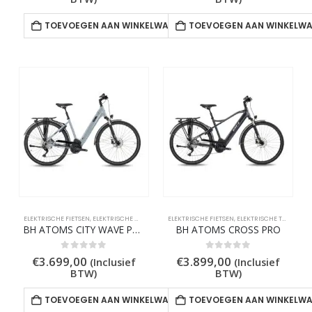
TOEVOEGEN AAN WINKELWAGEN
TOEVOEGEN AAN WINKELW
ELEKTRISCHE FIETSEN
,
ELEKTRISCHE MIDDENMOTORS
ELEKTRISCHE FIETSEN
,
ELEKTRISCHE STADSFIETSEN
,
ELEKTRISCHE TREKKING FIETSEN
BH ATOMS CITY WAVE PRO
BH ATOMS CROSS PRO
0
out of 5
0
out of 5
€
3.699,00
€
3.899,00
(Inclusief
(Inclusief
BTW)
BTW)
TOEVOEGEN AAN WINKELWAGEN
TOEVOEGEN AAN WINKELW