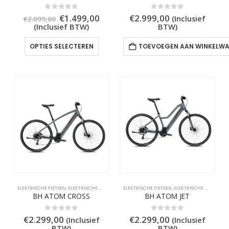
Oorspronkelijke
Huidige
0
out of 5
0
out of 5
€
1.499,00
€
2.999,00
(Inclusief
€
2.099,00
prijs
prijs
(Inclusief BTW)
BTW)
was:
is:
€2.099,00.
€1.499,00.
Dit
OPTIES SELECTEREN
TOEVOEGEN AAN WINKELW
product
heeft
meerdere
variaties.
Deze
optie
kan
gekozen
worden
op
de
productpagina
ELEKTRISCHE FIETSEN
,
ELEKTRISCHE MIDDENMOTORS
ELEKTRISCHE FIETSEN
,
ELEKTRISCHE STADSFIETSEN
,
ELEKTRISCHE MIDDENMOTORS
,
ELEKTRISC
BH ATOM CROSS
BH ATOM JET
0
out of 5
0
out of 5
€
2.299,00
€
2.299,00
(Inclusief
(Inclusief
BTW)
BTW)