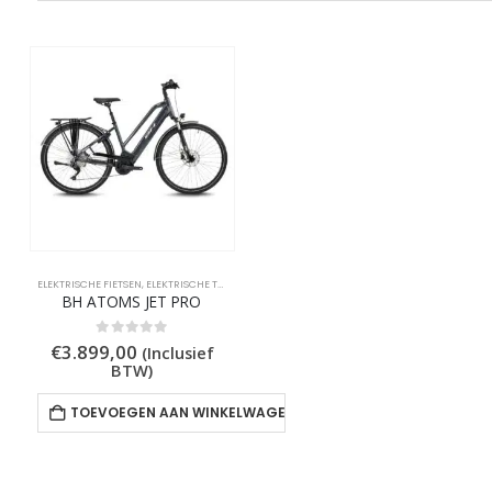
ELEKTRISCHE FIETSEN
,
ELEKTRISCHE TREKKING FIETSEN
BH ATOMS JET PRO
0
out of 5
€
3.899,00
(Inclusief
BTW)
TOEVOEGEN AAN WINKELWAGEN