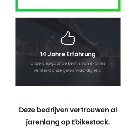
14 Jahre Erfahrung
Onze diepgaande kennis van e-bikes
versterkt onze geloofwaardigheid.
Deze bedrijven vertrouwen al
jarenlang op Ebikestock.