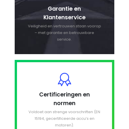
Garantie en
Klantenservice
Veiligheid en vertrouwen staan voorop
– met garantie en betrouwbare
service.
Certificeringen en
normen
Voldoet aan strenge voorschriften (EN
15194, gecertificeerde accu’s en
motoren).