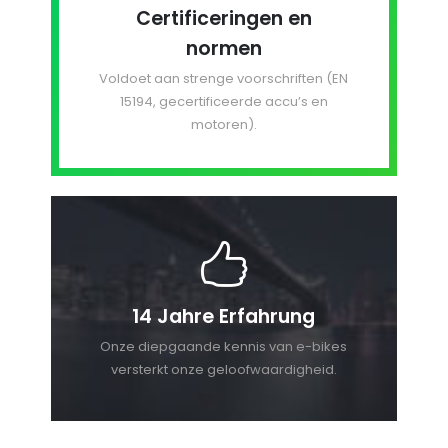
Certificeringen en
normen
Voldoet aan strenge voorschriften (EN
15194, gecertificeerde accu’s en
motoren).
14 Jahre Erfahrung
Onze diepgaande kennis van e-bikes
versterkt onze geloofwaardigheid.