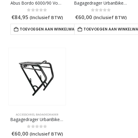
Abus Bordo 6000/90 Vouwslot | Security Level 10
Bagagedrager UrbanBiker Mini en Mini PLUS
199,00.
0
out of 5
0
out of 5
€
84,95
€
60,00
(Inclusief BTW)
(Inclusief BTW)
TOEVOEGEN AAN WINKELWAGEN
TOEVOEGEN AAN WINKELW
ACCESSOIRES
,
BAGAGEDRAGER
Bagagedrager UrbanBiker voor Viena 23 en Sidney 23
0
out of 5
€
60,00
(Inclusief BTW)