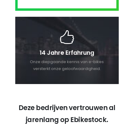
14 Jahre Erfahrung
Onze diepgaande kennis van e-bikes
versterkt onze geloofwaardigheid.
Deze bedrijven vertrouwen al
jarenlang op Ebikestock.