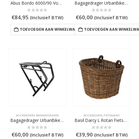
Abus Bordo 6000/90 Vouwslot | Security Level 10
Bagagedrager UrbanBiker Mini en Mini PLUS
199,00.
0
out of 5
0
out of 5
€
84,95
€
60,00
(Inclusief BTW)
(Inclusief BTW)
TOEVOEGEN AAN WINKELWAGEN
TOEVOEGEN AAN WINKELW
ACCESSOIRES
,
BAGAGEDRAGER
ACCESSOIRES
,
FIETSMAND
Bagagedrager UrbanBiker voor Viena 23 en Sidney 23
Basil Darcy L Rotan Fietsmand | 35 Litern
0
out of 5
0
out of 5
€
60,00
€
39,90
(Inclusief BTW)
(Inclusief BTW)