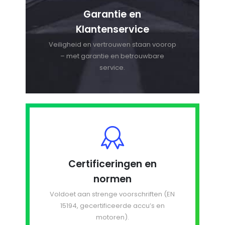
Garantie en
Klantenservice
Veiligheid en vertrouwen staan voorop
– met garantie en betrouwbare
service.
Certificeringen en
normen
Voldoet aan strenge voorschriften (EN
15194, gecertificeerde accu’s en
motoren).