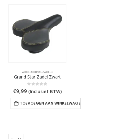
ACCESSOIRES
,
ZADELS
Grand Star Zadel Zwart
0
out of 5
€
9,99
(Inclusief BTW)
TOEVOEGEN AAN WINKELWAGEN