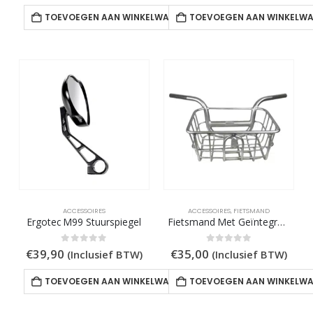
TOEVOEGEN AAN WINKELWAGEN
TOEVOEGEN AAN WINKELW
ACCESSOIRES
ACCESSOIRES
,
FIETSMAND
Ergotec M99 Stuurspiegel
Fietsmand Met Geïntegreerd Stuur
0
out of 5
0
out of 5
€
39,90
€
35,00
(Inclusief BTW)
(Inclusief BTW)
TOEVOEGEN AAN WINKELWAGEN
TOEVOEGEN AAN WINKELW