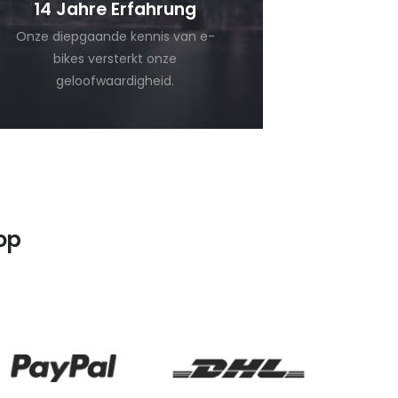
14 Jahre Erfahrung
Onze diepgaande kennis van e-
bikes versterkt onze
geloofwaardigheid.
op