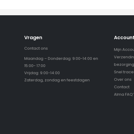
Vragen
Accoun
Contact ons
Mijn Acco
Verzendin
Maandag – Donderdag: 9:00-14:00 en
bezorgin
15:00- 17:00
Snel trac
Vrijdag: 9:00-14:00
Over ons
Zaterdag, zondag en feestdagen
Contact
Alma FAQ’