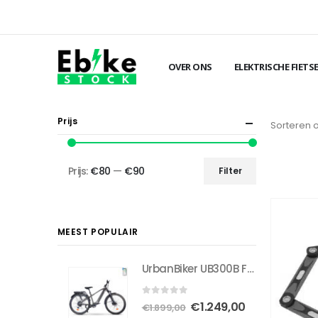
OVER ONS
ELEKTRISCHE FIETS
Prijs
Sorteren 
Prijs:
€80
—
€90
Filter
Min.
Max.
prijs
prijs
MEEST POPULAIR
UrbanBiker UB300B FE | Trekking E-Bike Volledig uitgerust | Actieradius tot 140 km
0
out of 5
Oorspronkelijke
Huidige
€
1.249,00
€
1.899,00