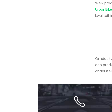
Welk prod
UrbanBike
kwaliteit
Omdat kwa
een produ
ondersteu