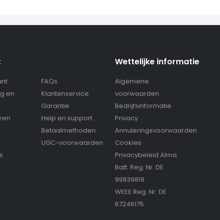
t
Wettelijke informatie
unt
FAQs
Algemene
g en
Klantenservice
voorwaarden
g
Garantie
Bedrijfsinformatie
eren
Help en support
Privacy
Betaalmethoden
Annuleringsvoorwaarden
UGC-voorwaarden
Cookies
s
Privacybeleid Alma
Batt. Reg. Nr. DE
99839819
WEEE Reg. Nr. DE
67246175