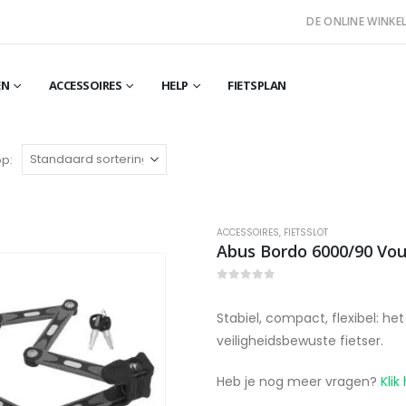
DE ONLINE WINKEL
EN
ACCESSOIRES
HELP
FIETSPLAN
op:
ACCESSOIRES
,
FIETSSLOT
Abus Bordo 6000/90 Vouw
0
out of 5
Stabiel, compact, flexibel: h
veiligheidsbewuste fietser.
Heb je nog meer vragen?
Klik 