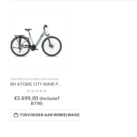
ELEKTRISCHE FIETSEN
,
ELEKTRISCHE MIDDENMOTORS
,
ELEKTRISCHE STADSFIETSEN
BH ATOMS CITY WAVE PRO
0
out of 5
€
3.699,00
(Inclusief
BTW)
TOEVOEGEN AAN WINKELWAGEN