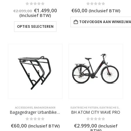
Oorspronkelijke
Huidige
0
out of 5
0
out of 5
€
1.499,00
€
60,00
(Inclusief BTW)
€
2.099,00
prijs
prijs
(Inclusief BTW)
was:
is:
TOEVOEGEN AAN WINKELW
€2.099,00.
€1.499,00.
Dit
OPTIES SELECTEREN
product
heeft
meerdere
variaties.
Deze
optie
kan
gekozen
worden
op
de
productpagina
ACCESSOIRES
,
BAGAGEDRAGER
ELEKTRISCHE FIETSEN
,
ELEKTRISCHE STADSFIETSEN
Bagagedrager UrbanBiker voor Viena 23 en Sidney 23
BH ATOM CITY WAVE PRO
0
out of 5
0
out of 5
€
60,00
€
2.999,00
(Inclusief BTW)
(Inclusief
BTW)