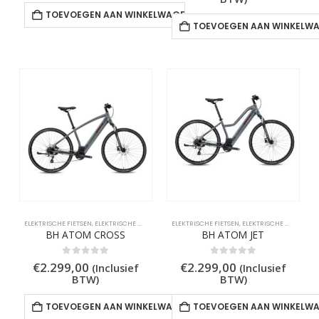
TOEVOEGEN AAN WINKELWAGEN
TOEVOEGEN AAN WINKELW
ELEKTRISCHE FIETSEN
,
ELEKTRISCHE MIDDENMOTORS
ELEKTRISCHE FIETSEN
,
ELEKTRISCHE STADSFIETSEN
,
ELEKTRISCHE MIDDENMOTORS
,
ELEKTRISC
BH ATOM CROSS
BH ATOM JET
0
out of 5
0
out of 5
€
2.299,00
€
2.299,00
(Inclusief
(Inclusief
BTW)
BTW)
TOEVOEGEN AAN WINKELWAGEN
TOEVOEGEN AAN WINKELW