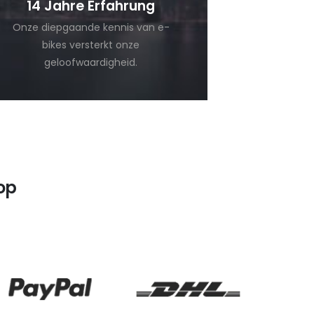
14 Jahre Erfahrung
Onze diepgaande kennis van e-
bikes versterkt onze
geloofwaardigheid.
op