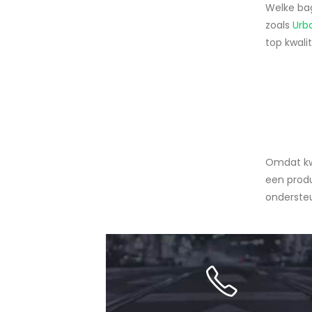
Welke bag
zoals
Urba
top kwali
Omdat kwa
een produ
ondersteu