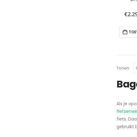
€
2.2
TOE
Tonen:
Baga
Als je op
fietsenwi
fiets. Da
gebruikt 