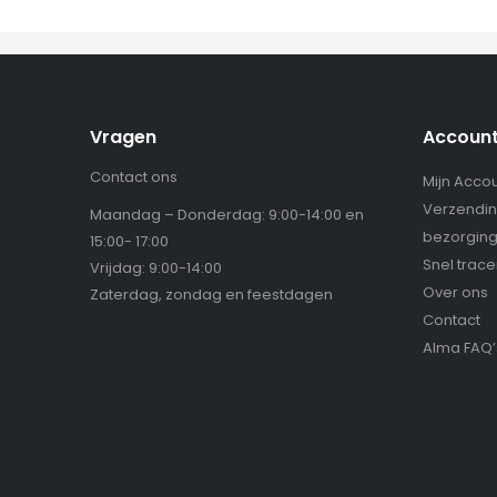
Vragen
Accoun
Contact ons
Mijn Acco
Verzendin
Maandag – Donderdag: 9:00-14:00 en
bezorgin
15:00- 17:00
Snel trac
Vrijdag: 9:00-14:00
Over ons
Zaterdag, zondag en feestdagen
Contact
Alma FAQ’