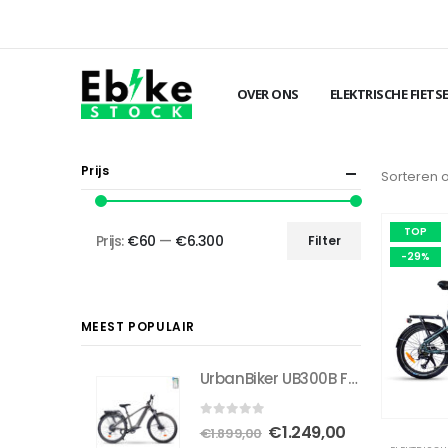
OVER ONS
ELEKTRISCHE FIETS
Prijs
Sorteren 
TOP
Prijs:
€60
—
€6.300
Filter
Min.
Max.
-29%
prijs
prijs
MEEST POPULAIR
UrbanBiker UB300B FE | Trekking E-Bike Volledig uitgerust | Actieradius tot 140 km
0
out of 5
Oorspronkelijke
Huidige
€
1.249,00
€
1.899,00