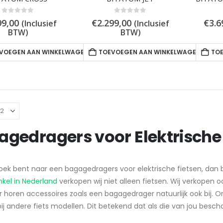
0
out of 5
0
out of 5
99,00
€
2.299,00
€
3.6
(Inclusief
(Inclusief
BTW)
BTW)
VOEGEN AAN WINKELWAGEN
TOEVOEGEN AAN WINKELWAGEN
TO
gedragers voor Elektrische 
zoek bent naar een bagagedragers voor elektrische fietsen, dan b
nkel in Nederland
verkopen wij niet alleen fietsen. Wij verkopen 
ar horen accessoires zoals een bagagedrager natuurlijk ook bij.
bij andere fiets modellen. Dit betekend dat als die van jou bescha