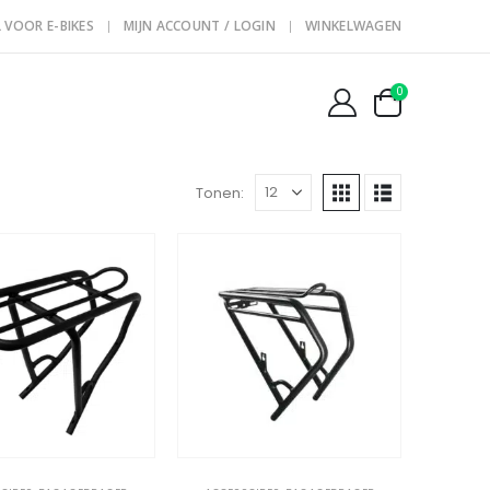
 VOOR E-BIKES
MIJN ACCOUNT / LOGIN
WINKELWAGEN
0
Tonen: