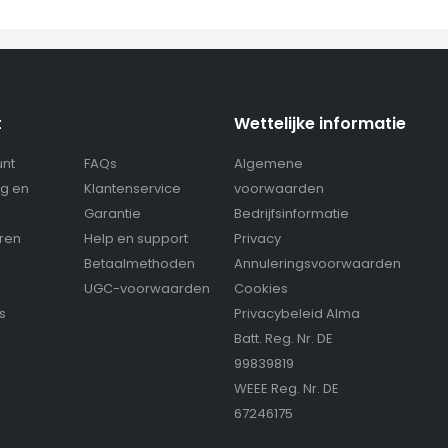
t
Wettelijke informatie
unt
FAQs
Algemene
g en
Klantenservice
voorwaarden
g
Garantie
Bedrijfsinformatie
eren
Help en support
Privacy
Betaalmethoden
Annuleringsvoorwaarden
UGC-voorwaarden
Cookies
s
Privacybeleid Alma
Batt. Reg. Nr. DE
99839819
WEEE Reg. Nr. DE
67246175