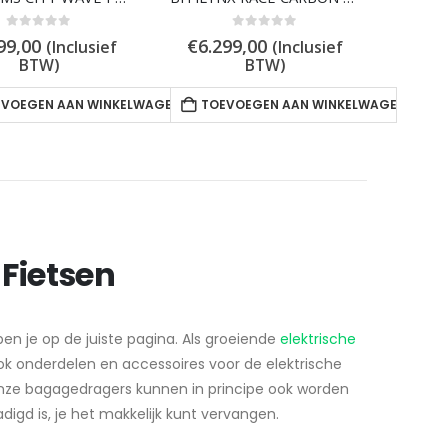
0
out of 5
0
out of 5
99,00
€
6.299,00
(Inclusief
(Inclusief
BTW)
BTW)
EVOEGEN AAN WINKELWAGEN
TOEVOEGEN AAN WINKELWAGEN
Fietsen
en je op de juiste pagina. Als groeiende
elektrische
ook onderdelen en accessoires voor de elektrische
 Onze bagagedragers kunnen in principe ook worden
digd is, je het makkelijk kunt vervangen.