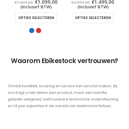
Oorspronkelijke
Huidige
Oorspronkelijke
Huidi
€
1.099,00
€
1.499,00
€
1.699,00
€
2.099,00
prijs
prijs
prijs
prijs
(Inclusief BTW)
(Inclusief BTW)
was:
is:
was:
is:
Dit product heeft meerdere variaties. Deze optie kan gekozen worden op de productpagina
Dit product heeft meerdere variaties. Deze opti
€1.699,00.
€1.099,00.
€2.099,00.
€1.499
OPTIES SELECTEREN
OPTIES SELECTEREN
Waarom Ebikestock vertrouwen?
Omdat kwaliteit, ervaring en service het verschil maken. Bij
ons krijgt u niet alleen een product, maar een belofte:
geteste veiligheid, betrouwbare technische ondersteuning
en 14 jaar expertise in de wereld van elektrische fietsen.