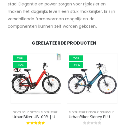
stad. Elegantie en power zorgen voor rijplezier en
maken het dagelijks leven een stuk makkelijker. Er zijn
verschillende framevormen mogelijk en de
componenten kunnen zelf worden gekozen.
GERELATEERDE PRODUCTEN
TOP
TOP
-35%
-29%
ELEKTRISCHE FIETSEN
,
ELEKTRISCHE STADSFIETSEN
ELEKTRISCHE FIETSEN
,
ELEKTRISCHE TREKKING FIETSEN
,
ELEKTRISCHE MIDDENMOTORS
E
UrbanBiker UB100B | Urban E-Bike | Actieradius tot 140 km
UrbanBiker Sidney PLUS | Urban E-Bike | Middenmotor | Actieradius tot 100 km
5.00
out of 5
0
out of 5