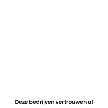
Voldoet aan strenge voorschriften (EN
15194, gecertificeerde accu’s en
motoren).
14 Jahre Erfahrung
Onze diepgaande kennis van e-bikes
versterkt onze geloofwaardigheid.
Deze bedrijven vertrouwen al