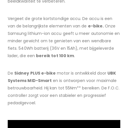
beeldkwaliteit te verbeteren.
Vergeet de grote kortstondige accu. De accu is een
van de belangrijkste elementen van de
e-bike.
Onze
Samsung lithium-ion accu geeft u meer autonomie en
minder gewicht om te genieten van een wendbare
fiets. 540Wh batterij (36V en 15Ah), met bijgeleverde
lader, die een
bereik tot 100 km
.
De
Sidney PLUS e-bike
motor is ontwikkeld door
UBK
Systems MID-Smart
en is ontworpen voor maximale
betrouwbaarheid. Hij kan tot 55Nm** bereiken. De F.O.C.
controller zorgt voor een stabieler en progressief
pedaalgevoel.