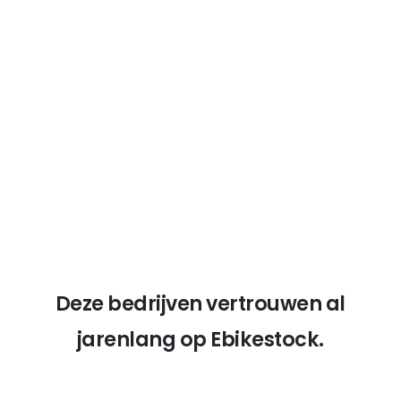
14 Jahre Erfahrung
Onze diepgaande kennis van e-bikes
versterkt onze geloofwaardigheid.
Deze bedrijven vertrouwen al
jarenlang op Ebikestock.