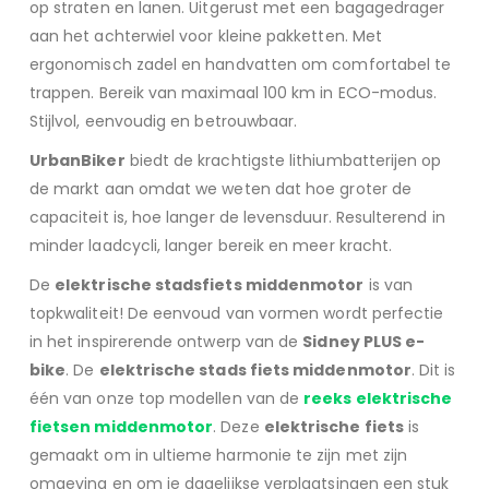
op straten en lanen. Uitgerust met een bagagedrager
aan het achterwiel voor kleine pakketten. Met
ergonomisch zadel en handvatten om comfortabel te
trappen. Bereik van maximaal 100 km in ECO-modus.
Stijlvol, eenvoudig en betrouwbaar.
UrbanBiker
biedt de krachtigste lithiumbatterijen op
de markt aan omdat we weten dat hoe groter de
capaciteit is, hoe langer de levensduur. Resulterend in
minder laadcycli, langer bereik en meer kracht.
De
elektrische stadsfiets middenmotor
is van
topkwaliteit! De eenvoud van vormen wordt perfectie
in het inspirerende ontwerp van de
Sidney PLUS e-
bike
. De
elektrische stads fiets middenmotor
. Dit is
één van onze top modellen van de
reeks elektrische
fietsen middenmotor
. Deze
elektrische fiets
is
gemaakt om in ultieme harmonie te zijn met zijn
omgeving en om je dagelijkse verplaatsingen een stuk