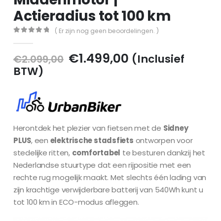
Actieradius tot 100 km
( Er zijn nog geen beoordelingen. )
0
out of 5
Oorspronkelijke
Huidige
€
1.499,00
(Inclusief
€
2.099,00
prijs
prijs
BTW)
was:
is:
€2.099,00.
€1.499,00.
Herontdek het plezier van fietsen met de
Sidney
PLUS
, een
elektrische stadsfiets
ontworpen voor
stedelijke ritten,
comfortabel
te besturen dankzij het
Nederlandse stuurtype dat een rijpositie met een
rechte rug mogelijk maakt. Met slechts één lading van
zijn krachtige verwijderbare batterij van 540Wh kunt u
tot 100 km in ECO-modus afleggen.